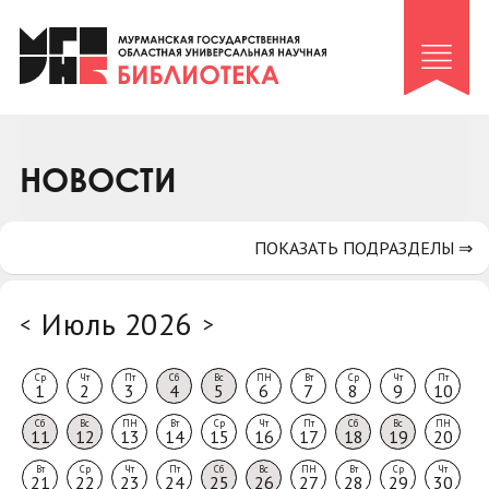
Клуб «Гиря и сельдерей»
Клуб «Семейный архив»
Клуб гидов
Коллегам
НОВОСТИ
Контакты
ПОКАЗАТЬ ПОДРАЗДЕЛЫ ⇒
Июль 2026
<
>
Ср
Чт
Пт
Сб
Вс
ПН
Вт
Ср
Чт
Пт
1
2
3
4
5
6
7
8
9
10
Сб
Вс
ПН
Вт
Ср
Чт
Пт
Сб
Вс
ПН
11
12
13
14
15
16
17
18
19
20
Вт
Ср
Чт
Пт
Сб
Вс
ПН
Вт
Ср
Чт
21
22
23
24
25
26
27
28
29
30