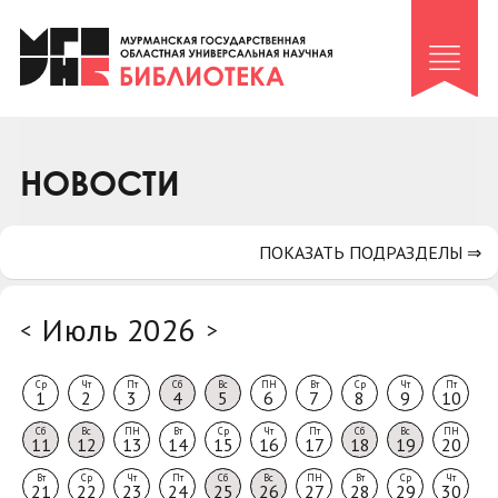
Клуб «Гиря и сельдерей»
Клуб «Семейный архив»
Клуб гидов
Коллегам
НОВОСТИ
Контакты
ПОКАЗАТЬ ПОДРАЗДЕЛЫ ⇒
Июль 2026
<
>
Ср
Чт
Пт
Сб
Вс
ПН
Вт
Ср
Чт
Пт
1
2
3
4
5
6
7
8
9
10
Сб
Вс
ПН
Вт
Ср
Чт
Пт
Сб
Вс
ПН
11
12
13
14
15
16
17
18
19
20
Вт
Ср
Чт
Пт
Сб
Вс
ПН
Вт
Ср
Чт
21
22
23
24
25
26
27
28
29
30