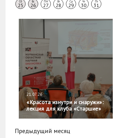
Сб
Вс
ПН
Вт
Ср
Чт
Пт
25
26
27
28
29
30
31
21.07.26
«Красота изнутри и снаружи»:
лекция для клуба «Старшие»
Предыдущий месяц