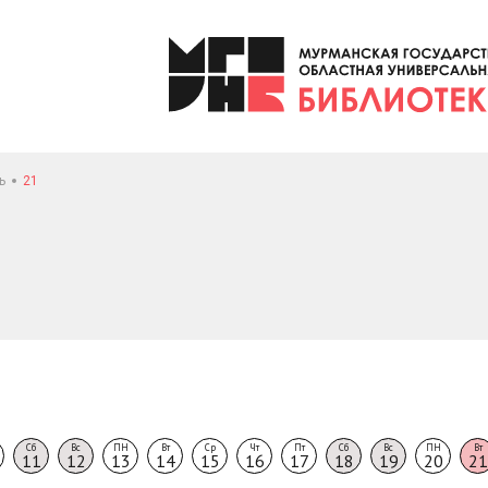
ь
21
Сб
Вс
ПН
Вт
Ср
Чт
Пт
Сб
Вс
ПН
Вт
11
12
13
14
15
16
17
18
19
20
21