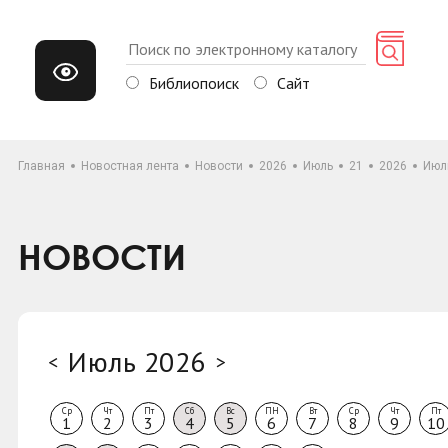
Библиопоиск
Сайт
Главная
Новостная лента
Новости
2026
Июль
21
2026
Июл
НОВОСТИ
Июль 2026
<
>
Ср
Чт
Пт
Сб
Вс
ПН
Вт
Ср
Чт
Пт
1
2
3
4
5
6
7
8
9
10