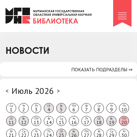
Клуб «Гиря и сельдерей»
Клуб «Семейный архив»
Клуб гидов
Коллегам
НОВОСТИ
Контакты
ПОКАЗАТЬ ПОДРАЗДЕЛЫ ⇒
Июль 2026
<
>
Ср
Чт
Пт
Сб
Вс
ПН
Вт
Ср
Чт
Пт
1
2
3
4
5
6
7
8
9
10
Сб
Вс
ПН
Вт
Ср
Чт
Пт
Сб
Вс
ПН
11
12
13
14
15
16
17
18
19
20
Вт
Ср
Чт
Пт
Сб
Вс
ПН
Вт
Ср
Чт
21
22
23
24
25
26
27
28
29
30