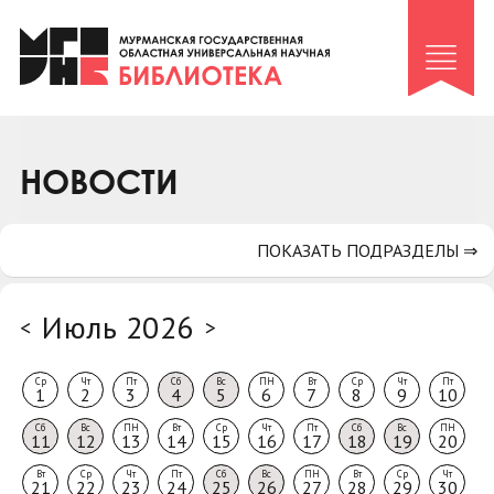
Клуб «Гиря и сельдерей»
Клуб «Семейный архив»
Клуб гидов
Коллегам
НОВОСТИ
Контакты
ПОКАЗАТЬ ПОДРАЗДЕЛЫ ⇒
Июль 2026
<
>
Ср
Чт
Пт
Сб
Вс
ПН
Вт
Ср
Чт
Пт
1
2
3
4
5
6
7
8
9
10
Сб
Вс
ПН
Вт
Ср
Чт
Пт
Сб
Вс
ПН
11
12
13
14
15
16
17
18
19
20
Вт
Ср
Чт
Пт
Сб
Вс
ПН
Вт
Ср
Чт
21
22
23
24
25
26
27
28
29
30