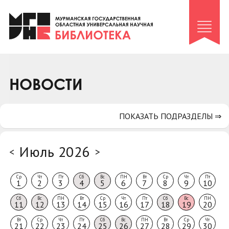
Клуб «Гиря и сельдерей»
Клуб «Семейный архив»
Клуб гидов
Коллегам
НОВОСТИ
Контакты
ПОКАЗАТЬ ПОДРАЗДЕЛЫ ⇒
Июль 2026
<
>
Ср
Чт
Пт
Сб
Вс
ПН
Вт
Ср
Чт
Пт
1
2
3
4
5
6
7
8
9
10
Сб
Вс
ПН
Вт
Ср
Чт
Пт
Сб
Вс
ПН
11
12
13
14
15
16
17
18
19
20
Вт
Ср
Чт
Пт
Сб
Вс
ПН
Вт
Ср
Чт
21
22
23
24
25
26
27
28
29
30