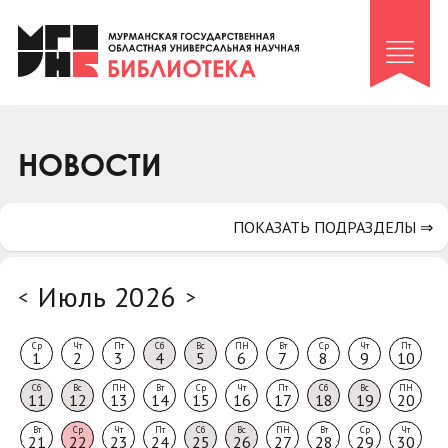
Клуб «Гиря и сельдерей»
Клуб «Семейный архив»
Клуб гидов
Коллегам
НОВОСТИ
Контакты
ПОКАЗАТЬ ПОДРАЗДЕЛЫ ⇒
Июль 2026
<
>
Ср
Чт
Пт
Сб
Вс
ПН
Вт
Ср
Чт
Пт
1
2
3
4
5
6
7
8
9
10
Сб
Вс
ПН
Вт
Ср
Чт
Пт
Сб
Вс
ПН
11
12
13
14
15
16
17
18
19
20
Вт
Ср
Чт
Пт
Сб
Вс
ПН
Вт
Ср
Чт
21
22
23
24
25
26
27
28
29
30