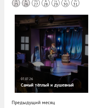
Сб
Вс
ПН
Вт
Ср
Чт
Пт
25
26
27
28
29
30
31
07.07.26
Самый тёплый и душевный
Предыдущий месяц