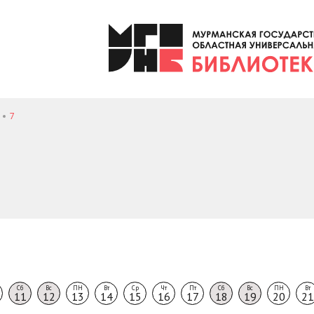
7
Сб
Вс
ПН
Вт
Ср
Чт
Пт
Сб
Вс
ПН
Вт
11
12
13
14
15
16
17
18
19
20
21