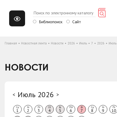
Библиопоиск
Сайт
Главная
Новостная лента
Новости
2026
Июль
7
2026
Июль
НОВОСТИ
Июль 2026
<
>
Ср
Чт
Пт
Сб
Вс
ПН
Вт
Ср
Чт
Пт
1
2
3
4
5
6
7
8
9
10