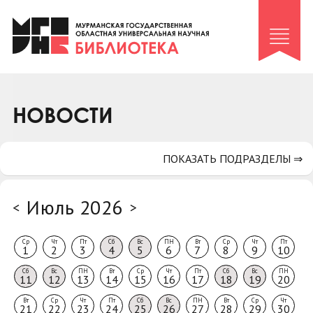
Клуб «Гиря и сельдерей»
Клуб «Семейный архив»
Клуб гидов
Коллегам
НОВОСТИ
Контакты
ПОКАЗАТЬ ПОДРАЗДЕЛЫ ⇒
Июль 2026
<
>
Ср
Чт
Пт
Сб
Вс
ПН
Вт
Ср
Чт
Пт
1
2
3
4
5
6
7
8
9
10
Сб
Вс
ПН
Вт
Ср
Чт
Пт
Сб
Вс
ПН
11
12
13
14
15
16
17
18
19
20
Вт
Ср
Чт
Пт
Сб
Вс
ПН
Вт
Ср
Чт
21
22
23
24
25
26
27
28
29
30