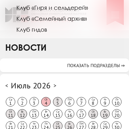
Клуб «Гиря и сельдерей»
Клуб «Семейный архив»
Клуб гидов
Коллегам
НОВОСТИ
Контакты
ПОКАЗАТЬ ПОДРАЗДЕЛЫ ⇒
Июль 2026
<
>
Ср
Чт
Пт
Сб
Вс
ПН
Вт
Ср
Чт
Пт
1
2
3
4
5
6
7
8
9
10
Сб
Вс
ПН
Вт
Ср
Чт
Пт
Сб
Вс
ПН
11
12
13
14
15
16
17
18
19
20
Вт
Ср
Чт
Пт
Сб
Вс
ПН
Вт
Ср
Чт
21
22
23
24
25
26
27
28
29
30