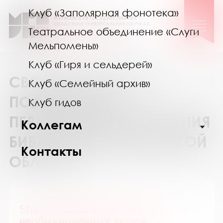
Клуб «Заполярная фонотека»
Театральное объединение «Слуги
Мельпомены»
Клуб «Гиря и сельдерей»
СВОДНЫЙ КАТАЛОГ
Клуб «Семейный архив»
ПОДПИСКИ НА
Клуб гидов
ПЕРИОДИЧЕСКИЕ ИЗДАНИЯ
Коллегам
БИБЛИОТЕК МУРМАНСКОЙ
Контакты
ОБЛАСТИ
Story. Обыкновенные судьбы
необыкновенных людей