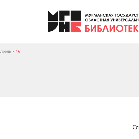
Апрель
16
С