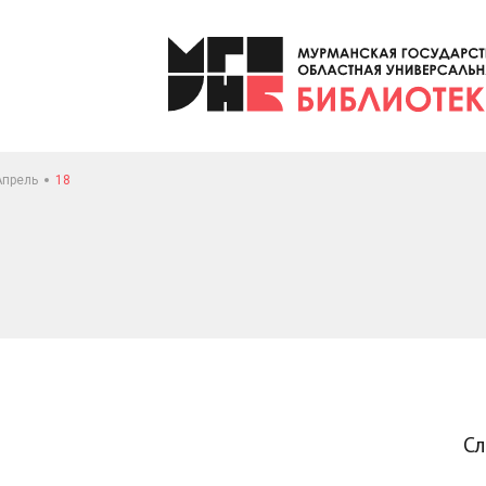
Апрель
18
С