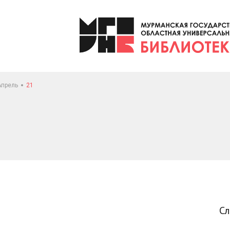
Апрель
21
С