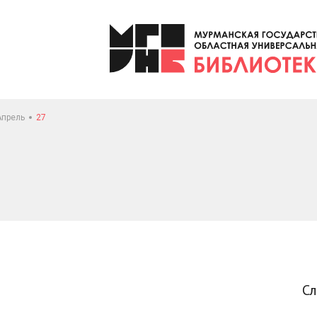
Апрель
27
С