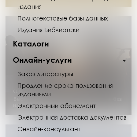
издания
Полнотекстовые базы данных
Издания Библиотеки
Каталоги
Онлайн-услуги
Заказ литературы
Продление срока пользования
01.06.26
изданиями
Выставка изданий «Выбор есть! Жизнь без
Электронный абонемент
наркотиков»
Электронная доставка документов
Онлайн-консультант