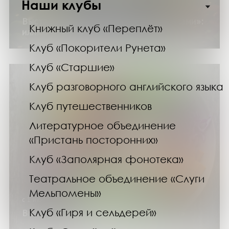
Наши клубы
с 1 июня по 30 августа 2026 года
Выставка изданий «Книжки с картинками»:
Книжный клуб «Переплёт»
иллюстраторы детской книги
Клуб «Покорители Рунета»
Клуб «Старшие»
Клуб разговорного английского языка
Клуб путешественников
Литературное объединение
«Пристань посторонних»
Клуб «Заполярная фонотека»
Театральное объединение «Слуги
Мельпомены»
с 1 июня по 30 августа 2026 года
Клуб «Гиря и сельдерей»
Выставка изданий «Летние витамины»