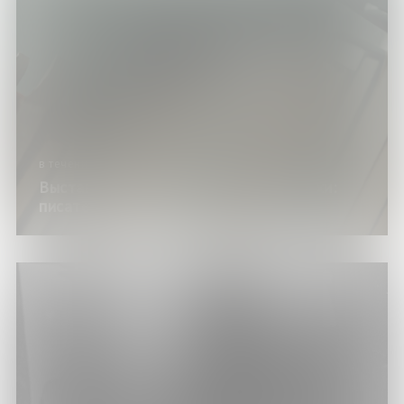
в течение года
Выставка изданий «Литературные вехи:
писатели-юбиляры»