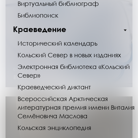
Виртуальный библиограф
Библиопоиск
Краеведение
Исторический календарь
Кольский Север в новых изданиях
Электронная библиотека «Кольский
01.06.26
Север»
Выставка изданий «Вызов принят»
Краеведческий диктант
Всероссийская Арктическая
литературная премия имени Виталия
Семёновича Маслова
Кольская энциклопедия