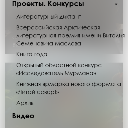
Проекты. Конкурсы
Литературный диктант
Всероссийская Арктическая
литературная премия имени Виталия
с 1 по 30 июня 2026 года
Семеновича Маслова
Выставка изданий «День сомелье»
Книга года
Открытый областной конкурс
«Исследователь Мурмана»
Книжная ярмарка нового формата
«Читай север!»
Архив
Видео