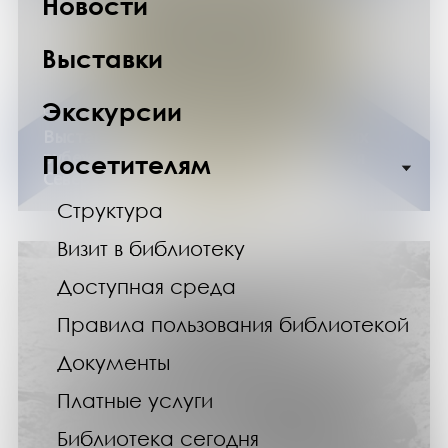
Новости
Выставки
Экскурсии
с 1 по 30 июня 2026 года
Выставка изданий «На страже морских
рубежей России»: ко Дню образования
Посетителям
Северного флота
Структура
Визит в библиотеку
Доступная среда
Правила пользования библиотекой
Документы
Платные услуги
Библиотека сегодня