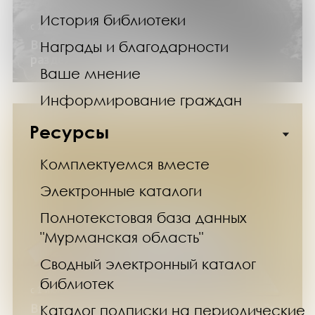
История библиотеки
с 1 по 30 июня 2026 года
Выставка изданий «22 июня: день,
Награды и благодарности
разделивший время»
Ваше мнение
Информирование граждан
Ресурсы
Комплектуемся вместе
Электронные каталоги
Полнотекстовая база данных
"Мурманская область"
Сводный электронный каталог
библиотек
с 1 июня по 30 августа 2026 года
Выставка изданий «50 оттенков: желтый»
Каталог подписки на периодические